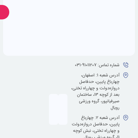
ارسال
ضمانت
پشتیبانی
24
اصالت
کالا
ساعته
ماس: 91011207-031
آدرس شعبه 1: اصفهان،
باغ پایین، حدفاصل
زه‌دولت و چهارراه تختی،
بعد از کوچه 13، ساختمان
یانپور، گروه ورزشی
ل
آدرس شعبه 2: چهارباغ
ن، حدفاصل دروازه‌دولت
ارراه تختی، نبش کوچه