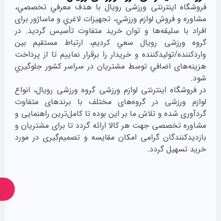
ما
 اينترنتی ورزشی رویال با هدف معرفي تخصصي،
همراه
 فروش لوازم ورزشي، تجهيزات لاغري و ماساژور برای
باشید
ا سليقه‌ها و توان خريد متفاوت تأسيس گرديد. در
رزشی رویال سعي كرديم، ارتباط مستقيم بين
ه/توليدكننده و خريدار را برقرار نماييم تا از پرداخت
ای اضافي توسط مشتريان در سراسر كشور جلوگيري
اه اینترنتی لوازم ورزشی گروه ورزشی رویال، انواع
رزشی در گروه‌های مختلف با برندهای متفاوت
از
شده و تلاش ما بر اين بوده تا كامل‌ترين راهنمایی و
جدیدترین
تخصصی جهت هر كالا ارائه گردد تا برای مشتريان و
تخفیف‌ها
باخبر
نندگان گرامی امكان مقايسه و تصميم‌گيری در مورد
شوید
هیل گردد.
ارسال