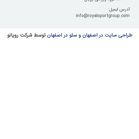
یل:
info@royalsportgr
یت در اصفهان
و
سئو در اصفهان
توسط شرکت رویانو