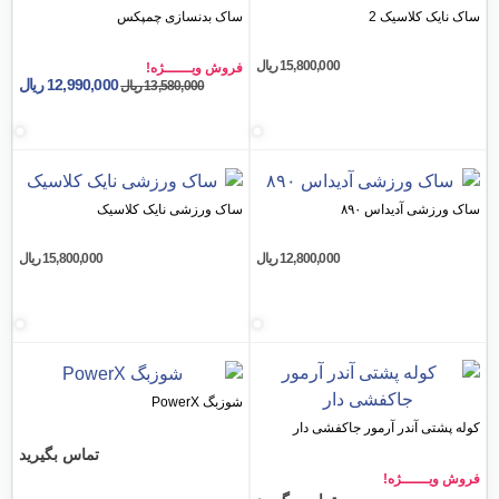
سیک 2
ساک بدنسازی چمپکس
15,800,000
ریال
فروش ویــــــژه!
12,990,000
ریال
13,580,000
ریال
یداس ۸۹۰
ساک ورزشی نایک کلاسیک
12,800,000
ریال
15,800,000
ریال
شوزبگ PowerX
در آرمور جاکفشی دار
تماس بگیرید
ـژه!