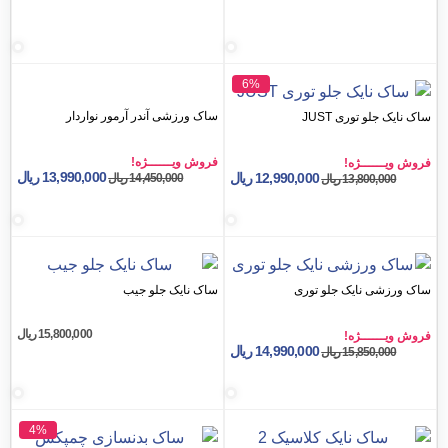
6%
ساک ورزشی آندر آرمور نواردار
وری JUST
فروش ویــــــژه!
ـژه!
13,990,000
ریال
12,990,000
ریال
14,450,000
ریال
13,80
ریال
ایک جلو توری
ساک نایک جلو جیب
15,800,000
ریال
ـژه!
14,990,000
ریال
15,85
ریال
4%