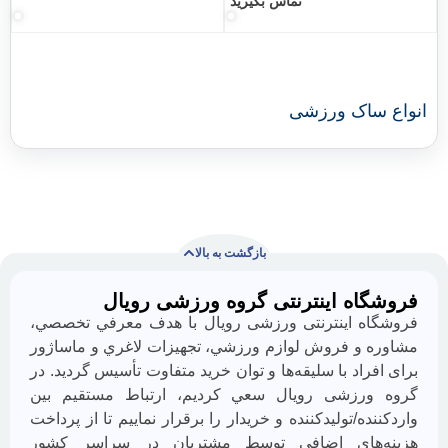
تماس بگیرید
اک ورزشی
بازگشت به بالا
ه اینترنتی گروه ورزشی رویال
با
ما
ه اينترنتی ورزشی رویال با هدف معرفي تخصصي،
همراه
و فروش لوازم ورزشي، تجهيزات لاغري و ماساژور
باشید
اد با سليقه‌ها و توان خريد متفاوت تأسيس گرديد. در
رزشی رویال سعي كرديم، ارتباط مستقيم بين
ه/توليدكننده و خريدار را برقرار نماييم تا از پرداخت
های اضافي توسط مشتريان در سراسر كشور