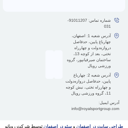
کالا
ساعته
شماره تماس: 91011207-
آدرس شعبه 1: اصفهان،
رباغ پایین، حدفاصل
ازه‌دولت و چهارراه
تختی، بعد از کوچه 13،
تمان صیرفیانپور، گروه
شی رویال
آدرس شعبه 2: چهارباغ
ین، حدفاصل دروازه‌دولت
هارراه تختی، نبش کوچه
یل:
info@royalsportgr
یت در اصفهان
و
سئو در اصفهان
توسط شرکت رویانو