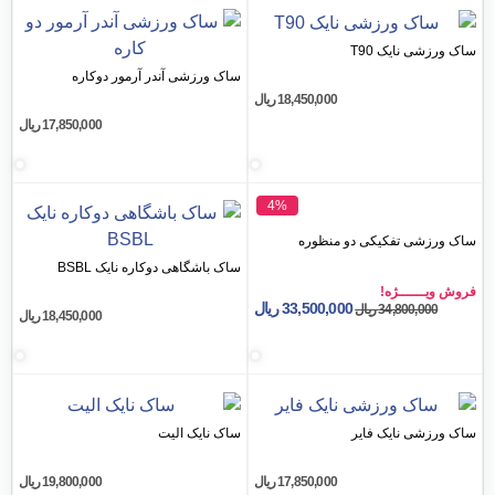
یک T90
ساک ورزشی آندر آرمور دوکاره
18,450,000
ریال
17,850,000
ریال
4%
تفکیکی دو منظوره
ساک باشگاهی دوکاره نایک BSBL
ـژه!
33,500,000
ریال
34,80
ریال
18,450,000
ریال
ایک‌ فایر
ساک نایک الیت
17,850,000
ریال
19,800,000
ریال