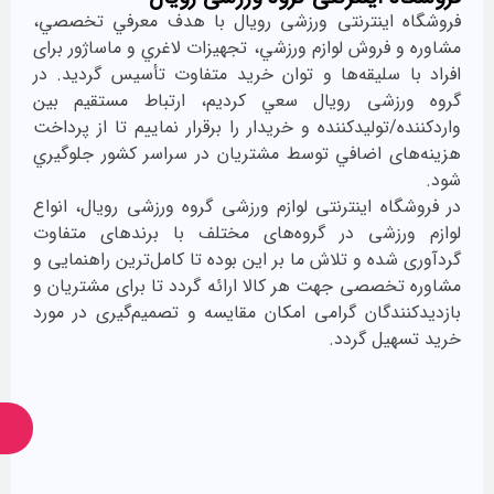
ما
 اينترنتی ورزشی رویال با هدف معرفي تخصصي،
همراه
 فروش لوازم ورزشي، تجهيزات لاغري و ماساژور برای
باشید
ا سليقه‌ها و توان خريد متفاوت تأسيس گرديد. در
رزشی رویال سعي كرديم، ارتباط مستقيم بين
ه/توليدكننده و خريدار را برقرار نماييم تا از پرداخت
ای اضافي توسط مشتريان در سراسر كشور جلوگيري
اه اینترنتی لوازم ورزشی گروه ورزشی رویال، انواع
رزشی در گروه‌های مختلف با برندهای متفاوت
از
شده و تلاش ما بر اين بوده تا كامل‌ترين راهنمایی و
جدیدترین
تخصصی جهت هر كالا ارائه گردد تا برای مشتريان و
تخفیف‌ها
باخبر
نندگان گرامی امكان مقايسه و تصميم‌گيری در مورد
شوید
هیل گردد.
ارسال