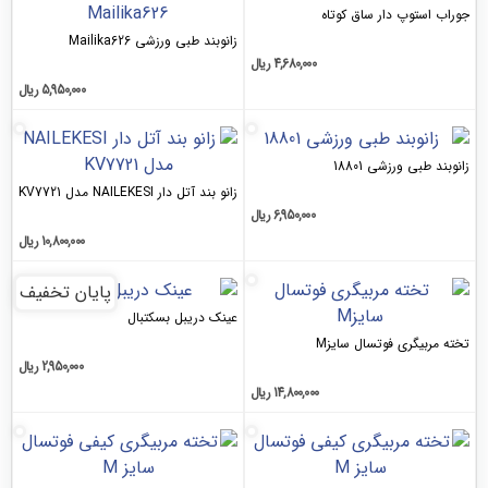
دار ساق‌ کوتاه
زانوبند طبی ورزشی Mailika‌626
4,680,000
ریال
5,950,000
ریال
شی 18801
زانو بند آتل دار NAILEKESI مدل KV7721
6,950,000
ریال
10,800,000
ریال
پایان تخفیف
عینک دریبل بسکتبال
فوتسال سایز‌M
2,950,000
ریال
14,800,000
ریال