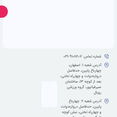
ارسال
ضمانت
پشتیبانی
24
اصالت
کالا
ساعته
ماس: 91011207-031
آدرس شعبه 1: اصفهان،
باغ پایین، حدفاصل
زه‌دولت و چهارراه تختی،
بعد از کوچه 13، ساختمان
یانپور، گروه ورزشی
ل
آدرس شعبه 2: چهارباغ
ن، حدفاصل دروازه‌دولت
ارراه تختی، نبش کوچه