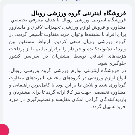
ه اینترنتی گروه ورزشی رویال
با
ما
ه اينترنتی ورزشی رویال با هدف معرفي تخصصي،
همراه
و فروش لوازم ورزشي، تجهيزات لاغري و ماساژور
باشید
اد با سليقه‌ها و توان خريد متفاوت تأسيس گرديد. در
رزشی رویال سعي كرديم، ارتباط مستقيم بين
ه/توليدكننده و خريدار را برقرار نماييم تا از پرداخت
های اضافي توسط مشتريان در سراسر كشور
 شود.
گاه اینترنتی لوازم ورزشی گروه ورزشی رویال،
وازم ورزشی در گروه‌های مختلف با برندهای متفاوت
از
شده و تلاش ما بر اين بوده تا كامل‌ترين راهنمایی و
جدیدترین
تخصصی جهت هر كالا ارائه گردد تا برای مشتريان و
تخفیف‌ها
باخبر
نندگان گرامی امكان مقايسه و تصميم‌گيری در مورد
شوید
هیل گردد.
ارسال