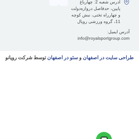
آدرس شعبه 2: چهارباغ
ین، حدفاصل دروازه‌دولت
هارراه تختی، نبش کوچه
یل:
info@royalsportgr
یت در اصفهان
و
سئو در اصفهان
توسط شرکت رویانو