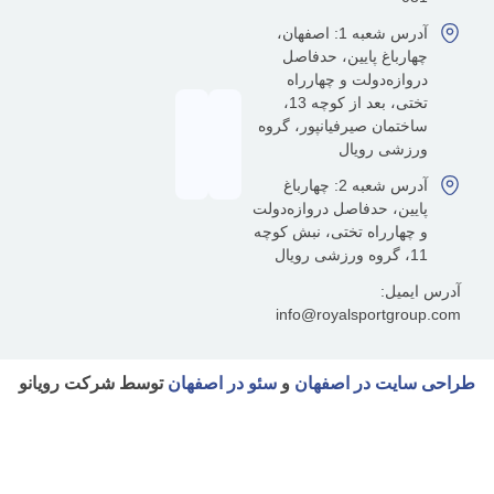
آدرس شعبه 1: اصفهان،
رباغ پایین، حدفاصل
ازه‌دولت و چهارراه
تختی، بعد از کوچه 13،
تمان صیرفیانپور، گروه
شی رویال
آدرس شعبه 2: چهارباغ
ین، حدفاصل دروازه‌دولت
هارراه تختی، نبش کوچه
یل:
info@royalsportgr
یت در اصفهان
و
سئو در اصفهان
توسط شرکت رویانو