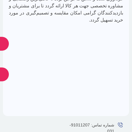
جدیدترین
تخصصی جهت هر كالا ارائه گردد تا برای مشتريان و
تخفیف‌ها
باخبر
نندگان گرامی امكان مقايسه و تصميم‌گيری در مورد
شوید
هیل گردد.
ارسال
ارسال
ضمانت
پشتیبانی
24
اصالت
کالا
ساعته
شماره تماس: 91011207-