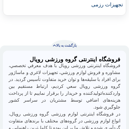
 رزمی
بازگشت به بالا
ه اینترنتی گروه ورزشی رویال
با
ما
ه اينترنتی ورزشی رویال با هدف معرفي تخصصي،
همراه
و فروش لوازم ورزشي، تجهيزات لاغري و ماساژور
باشید
اد با سليقه‌ها و توان خريد متفاوت تأسيس گرديد. در
رزشی رویال سعي كرديم، ارتباط مستقيم بين
ه/توليدكننده و خريدار را برقرار نماييم تا از پرداخت
های اضافي توسط مشتريان در سراسر كشور
 شود.
گاه اینترنتی لوازم ورزشی گروه ورزشی رویال،
وازم ورزشی در گروه‌های مختلف با برندهای متفاوت
از
شده و تلاش ما بر اين بوده تا كامل‌ترين راهنمایی و