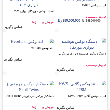
استند بوکس موزیکال دیواری ۲۰۲
ـژه!
289,000,000
ریال
298
ریال
فروش ویــــــژه!
تماس بگیرید
لثه بوکس EverLast
 هوشمند دیواری موزیکال
تماس بگیرید
ـژه!
تماس بگیرید
KWS-228M
دستکش بوکس چرم تویینز Skull Twins
تماس بگیرید
فروش ویــــــژه!