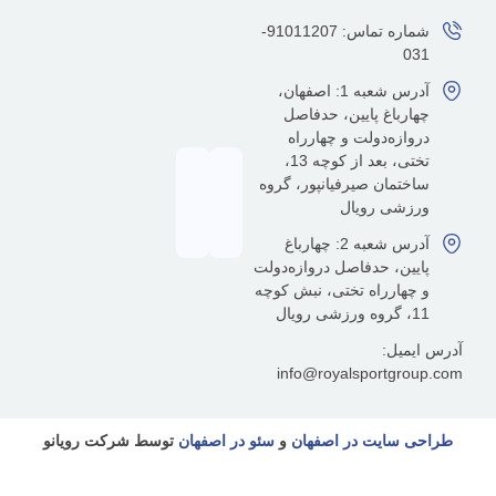
شماره تماس: 91011207-
آدرس شعبه 1: اصفهان،
رباغ پایین، حدفاصل
ازه‌دولت و چهارراه
تختی، بعد از کوچه 13،
تمان صیرفیانپور، گروه
شی رویال
آدرس شعبه 2: چهارباغ
ین، حدفاصل دروازه‌دولت
هارراه تختی، نبش کوچه
یل:
info@royalsportgr
سایت در اصفهان
و
سئو در اصفهان
توسط شرکت رویانو