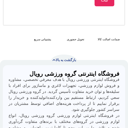
 کالا
تحویل حضوری
پشتیبانی سریع
بازگشت به بالا
ه اینترنتی گروه ورزشی رویال
با
ما
 اينترنتی ورزشی رویال با هدف معرفي تخصصي، مشاوره
همراه
وازم ورزشي، تجهيزات لاغري و ماساژور برای افراد با
باشید
 و توان خريد متفاوت تأسيس گرديد. در گروه ورزشی رویال
م، ارتباط مستقيم بين واردكننده/توليدكننده و خريدار را
ماييم تا از پرداخت هزينه‌های اضافي توسط مشتريان در
شور جلوگيري شود.
گاه اینترنتی لوازم ورزشی گروه ورزشی رویال، انواع
رزشی در گروه‌های مختلف با برندهای متفاوت گردآوری
لاش ما بر اين بوده تا كامل‌ترين راهنمایی و مشاوره