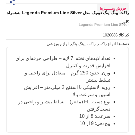
ــــژه!
راکت پینگ پنگ دونیک مدل Legends Premium Line Silver به‌همراه
Legends Premium L
1026
اع راکت
,
راکت پینگ پنگ
,
لوازم ورزشی
تعداد لایه‌های تخته: 7 لایه – طراحی حرفه‌ای برای
افزایش قدرت و کنترل
وزن: حدود 250 گرم – متعادل برای راحتی و
تسلط بیشتر
رویه: لاستیکی با اسفنج 2 میلی‌متر – افزایش
اسپین و سرعت بالا
نوع دسته: FL (مقعر) – تسلط بیشتر و راحتی در
دست‌گرفتن
سرعت: 8 از 10
پیچ‌دهی: 9 از 10