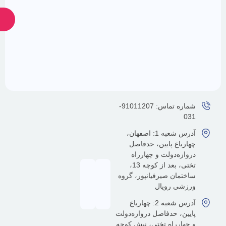
ارسال
ضمانت
پشتیبانی
24
اصالت
کالا
ساعته
شماره تماس: 91011207-
آدرس شعبه 1: اصفهان،
رباغ پایین، حدفاصل
ازه‌دولت و چهارراه
تختی، بعد از کوچه 13،
تمان صیرفیانپور، گروه
شی رویال
آدرس شعبه 2: چهارباغ
ین، حدفاصل دروازه‌دولت
هارراه تختی، نبش کوچه