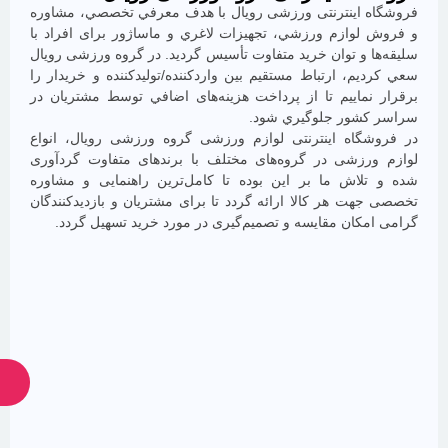
ما
 اينترنتی ورزشی رویال با هدف معرفي تخصصي، مشاوره
همراه
وازم ورزشي، تجهيزات لاغري و ماساژور برای افراد با
باشید
 و توان خريد متفاوت تأسيس گرديد. در گروه ورزشی رویال
م، ارتباط مستقيم بين واردكننده/توليدكننده و خريدار را
ماييم تا از پرداخت هزينه‌های اضافي توسط مشتريان در
شور جلوگيري شود.
گاه اینترنتی لوازم ورزشی گروه ورزشی رویال، انواع
رزشی در گروه‌های مختلف با برندهای متفاوت گردآوری
لاش ما بر اين بوده تا كامل‌ترين راهنمایی و مشاوره
ت هر كالا ارائه گردد تا برای مشتريان و بازديدكنندگان
از
كان مقايسه و تصميم‌گيری در مورد خريد تسهیل گردد.
جدیدترین
تخفیف‌ها
باخبر
شوید
ارسال