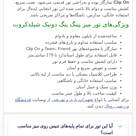
ازگار بوده و به‌راحتی تور قدیمی می‌شود. نصب سریع،
 و دوام بالا باعث شده این تور انتخابی ایده‌آل برای
انگی، مدارس، باشگاه‌ها و مراکز تفریحی باشد.
های تور میز پینگ پنگ دونیک شیلدکروت
ته‌شده از نایلون مقاوم و بادوام
سب استفاده مداوم و بازی‌های فشرده
ر با مجموعه‌های تور Team، Friend و Clip On
 استفاده برای طول استاندارد تا 179 سانتی‌متر
ای کشش مناسب و حفظ فرم تور
 و تعویض سریع و آسان
حی کلاسیک مشکی با دید مناسب از لبه بالایی
سب استفاده خانگی و باشگاهی
 سبک و حمل آسان
یت ساخت بالا و طول عمر مناسب
ی با انواع
تجهیزات بازی و تفریحی
از وبسایت
فروشگاه
یال
دیدن کنید.
یا این تور برای تمام پایه‌های تنیس روی میز مناسب
ست؟