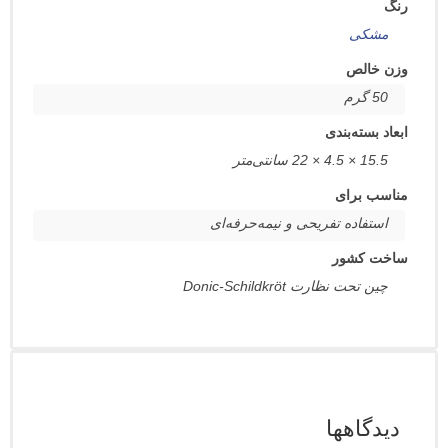
کی
الص
سته‌بندی
انتی‌متر
برای
فاده تفریحی و نیمه‌حرفه‌ای
کشور
ت نظارت Donic-Schildkröt
اهها