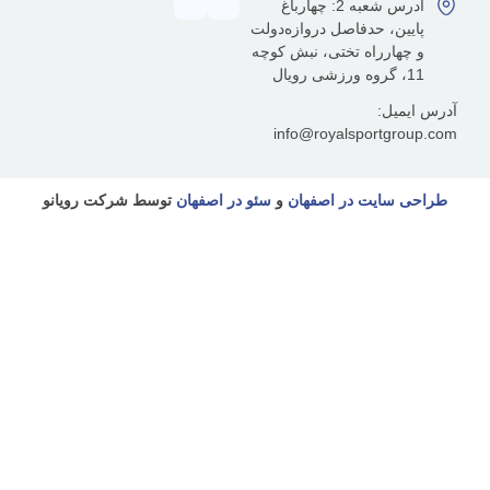
آدرس شعبه 2: چهارباغ
ین، حدفاصل دروازه‌دولت
هارراه تختی، نبش کوچه
یل:
info@royalsportgr
سایت در اصفهان
و
سئو در اصفهان
توسط شرکت رویانو