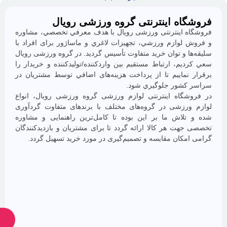
ه اینترنتی گروه ورزشی رویال
با
ما
 اينترنتی ورزشی رویال با هدف معرفي تخصصي، مشاوره
همراه
وازم ورزشي، تجهيزات لاغري و ماساژور برای افراد با
باشید
 و توان خريد متفاوت تأسيس گرديد. در گروه ورزشی رویال
م، ارتباط مستقيم بين واردكننده/توليدكننده و خريدار را
ماييم تا از پرداخت هزينه‌های اضافي توسط مشتريان در
شور جلوگيري شود.
گاه اینترنتی لوازم ورزشی گروه ورزشی رویال، انواع
رزشی در گروه‌های مختلف با برندهای متفاوت گردآوری
لاش ما بر اين بوده تا كامل‌ترين راهنمایی و مشاوره
ت هر كالا ارائه گردد تا برای مشتريان و بازديدكنندگان
از
كان مقايسه و تصميم‌گيری در مورد خريد تسهیل گردد.
جدیدترین
تخفیف‌ها
باخبر
شوید
ارسال