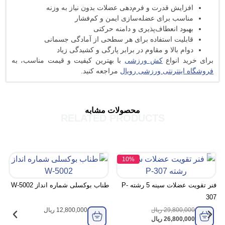
ایش قدرت و فرم‌دهی عضلات بدون نیاز به وزنه
سب برای عضله‌سازی ایمن و کم‌فشار
ود انعطاف‌پذیری و دامنه حرکتی
لیت استفاده برای هر سطحی از آمادگی جسمانی
م بالا و مقاوم در برابر پارگی و کشیدگی زیاد
 انواع
کش ورزشی
با بهترین کیفیت و قیمت مناسب، به
ینترنتی ورزشی رویال
مراجعه کنید.
محصولات مشابه
RELATED PRODUCTS
10%
کش بدنسازی MF107
فنر تقویت عضلات سینه 5 رشته P-
طناب بوکسلی شماره انداز W-5002
29,800,
ریال
12,800,000
ریال
26,800,
ریال