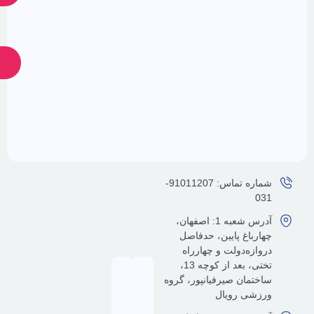
ارسال
ضمانت
پشتیبانی
24
اصالت
کالا
ساعته
شماره تماس: 91011207-
آدرس شعبه 1: اصفهان،
رباغ پایین، حدفاصل
ازه‌دولت و چهارراه
تختی، بعد از کوچه 13،
تمان صیرفیانپور، گروه
شی رویال