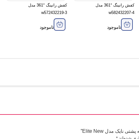
کفش رانینگ °361 مدل
کفش رانینگ °361 مدل
w572432219-3
w582432207-4
ناموجود
ناموجود
ایک مدل Elite New”
ری شده‌اند
*