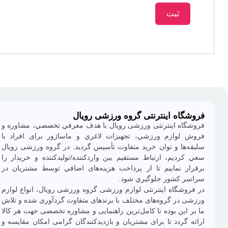
فروشگاه اینترنتی گروه ورزشی رویال
فروشگاه اينترنتی ورزشی رویال با هدف معرفي تخصصي، مشاوره و
فروش لوازم ورزشي، تجهيزات لاغري و ماساژور برای افراد با
سليقه‌ها و توان خريد متفاوت تأسيس گرديد. در گروه ورزشی رویال
سعي كرديم، ارتباط مستقيم بين واردكننده/توليدكننده و خريدار را
برقرار نماييم تا از پرداخت هزينه‌های اضافي توسط مشتريان در
سراسر كشور جلوگيري شود.
در فروشگاه اینترنتی لوازم ورزشی گروه ورزشی رویال، انواع لوازم
ورزشی در گروه‌های مختلف با برندهای متفاوت گردآوری شده و تلاش
ما بر اين بوده تا كامل‌ترين راهنمایی و مشاوره تخصصی جهت هر كالا
ارائه گردد تا برای مشتريان و بازديدكنندگان گرامی امكان مقايسه و