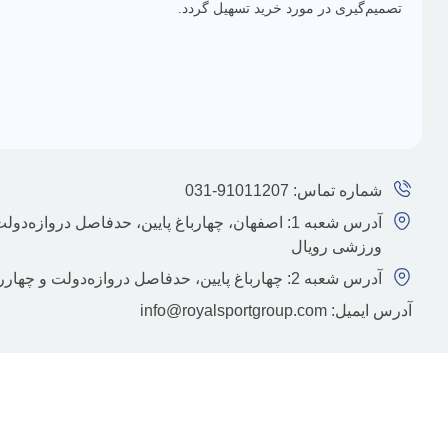
تصميم‌گيری در مورد خريد تسهیل گردد.
شماره تماس: 91011207-031
ورزشی رویال
آدرس شعبه 2: چهارباغ پایین، حدفاصل دروازه‌دولت و چهارراه تختی، نبش کوچه 11، گروه ورزشی رویال
آدرس ایمیل: info@royalsportgroup.com