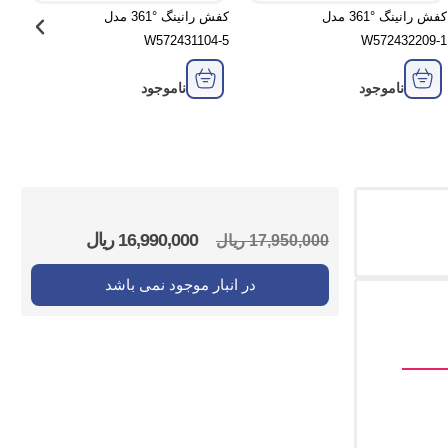
کفش رانینگ °361 مدل
کفش رانینگ °361 مدل
W572431104-5
W572432209-1
ناموجود
ناموجود
16,990,000
ریال
17,950,000
ریال
در انبار موجود نمی باشد