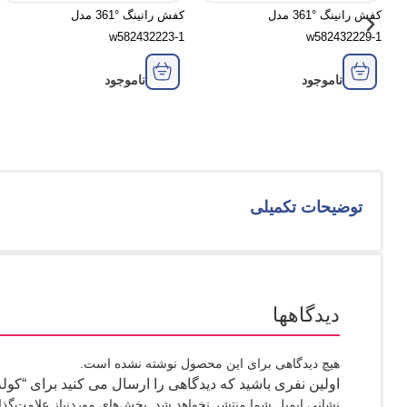
کفش رانینگ °361 مدل
کفش رانینگ °361 مدل
w582432223-1
w582432229-1
ناموجود
ناموجود
توضیحات تکمیلی
دیدگاهها
هیچ دیدگاهی برای این محصول نوشته نشده است.
اولین نفری باشید که دیدگاهی را ارسال می کنید برای “کوله پشتی ن
نشانی ایمیل شما منتشر نخواهد شد.
بخش‌های موردنیاز علامت‌گذا