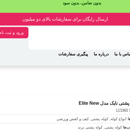
بدون ضامن، بدون سود
ارسال رایگان برای سفارشات بالای دو میلیون
ورود و ثبت نام
اس با ما
درباره ما
پیگیری سفارشات
تی نایک مدل Elite New
ا
113360
ا
انواع کوله
,
کوله پشتی
,
کیف و کفش ورزشی
‌ها
کوله پشتی
,
کوله پشتی برند