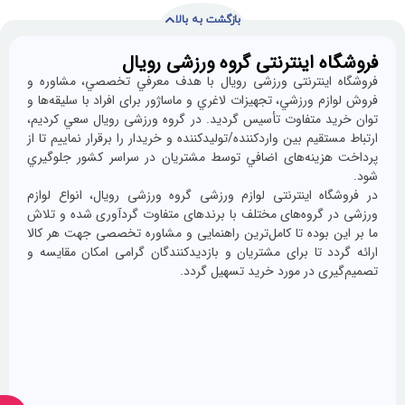
بازگشت به بالا
 اینترنتی گروه ورزشی رویال
با
ما
ينترنتی ورزشی رویال با هدف معرفي تخصصي، مشاوره و
همراه
 ورزشي، تجهيزات لاغري و ماساژور برای افراد با سليقه‌ها و
باشید
 متفاوت تأسيس گرديد. در گروه ورزشی رویال سعي كرديم،
قيم بين واردكننده/توليدكننده و خريدار را برقرار نماييم تا از
ينه‌های اضافي توسط مشتريان در سراسر كشور جلوگيري
ه اینترنتی لوازم ورزشی گروه ورزشی رویال، انواع لوازم
گروه‌های مختلف با برندهای متفاوت گردآوری شده و تلاش
 بوده تا كامل‌ترين راهنمایی و مشاوره تخصصی جهت هر كالا
د تا برای مشتريان و بازديدكنندگان گرامی امكان مقايسه و
از
ی در مورد خريد تسهیل گردد.
جدیدترین
تخفیف‌ها
باخبر
شوید