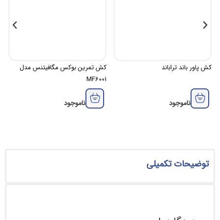
راباند
کش تمرین بوکس مگافیتنس مدل
کش پاورباند مگا
MF8012-29
MF6001
2,800,000
جود
ناموجود
 تکمیلی