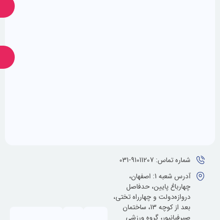
ارسال
ارسال
ضمانت
پشتیبانی
24
اصالت
کالا
ساعته
اس: 91011207-031
آدرس شعبه 1: اصفهان،
اغ پایین، حدفاصل
ه‌دولت و چهارراه تختی،
بعد از کوچه 13، ساختمان
انپور، گروه ورزشی