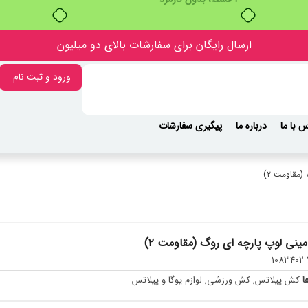
بدون ضامن، بدون سود
ارسال رایگان برای سفارشات بالای دو میلیون
ورود و ثبت نام
 با ما
درباره ما
پیگیری سفارشات
مقاومت ۲)
نی لوپ پارچه ای روگ (مقاومت ۲)
ا
1083402
ا
کش پیلاتس
,
کش ورزشی
,
لوازم یوگا و پیلاتس