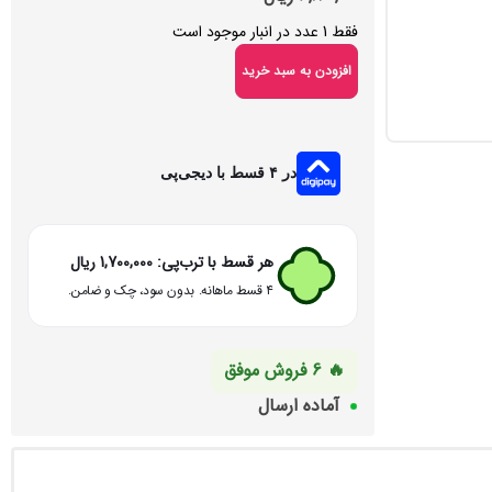
فقط 1 عدد در انبار موجود است
افزودن به سبد خرید
در ۴ قسط با دیجی‌پی
هر قسط با ترب‌پی:
1,700,000
ریال
۴ قسط ماهانه. بدون سود، چک و ضامن.
🔥 6 فروش موفق
آماده ارسال