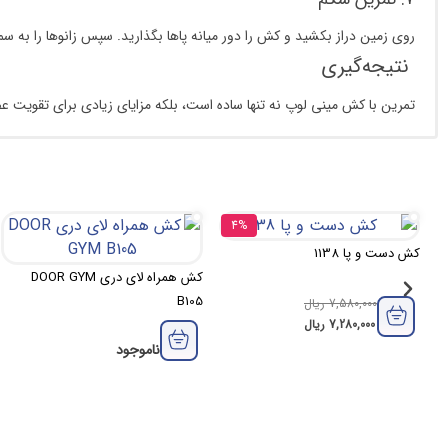
روی زمین دراز بکشید و کش را دور میانه پاها بگذارید. سپس زانوها را به س
نتیجه‌گیری
تمرین با کش مینی لوپ نه تنها ساده است، بلکه مزایای زیادی برای تقویت عض
4%
کش دست و پا 1138
کش همراه لای دری DOOR GYM
B105
7,580,000
ریال
7,280,000
ریال
ناموجود