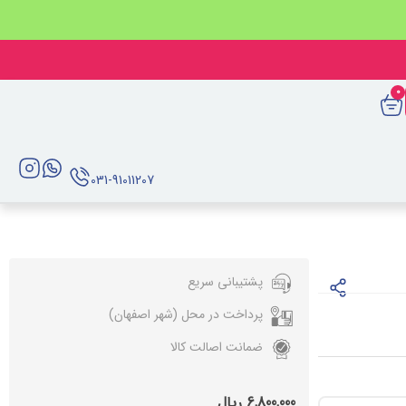
0
031-91011207
پشتیبانی سریع
پرداخت در محل (شهر اصفهان)
ضمانت اصالت کالا
6,800,000
ریال