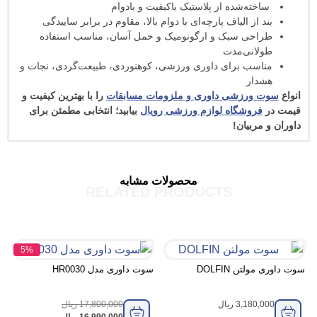
ته‌شده از پلاستیک باکیفیت و بادوام
 از الیاف پارچه‌ای با دوام بالا، مقاوم در برابر ساییدگی
حی سبک و ارگونومیک و حمل آسان، مناسب استفاده
انی‌مدت
سب برای داوری ورزشی، کوهنوردی، طبیعت‌گردی، نجات و
ار
ورزشی داوری و ملزومات مسابقات
را با بهترین کیفیت و
روشگاه لوازم ورزشی رویال
بیابید؛ انتخابی مطمئن برای
ربیان!
محصولات مشابه
RELATED PRODUCTS
5%
تن DOLFIN
سوت داوری مدل HR0030
سوت فوکس‌‌40 بندی کلاسیک
3,180,
ریال
17,800,000
ریال