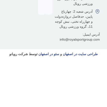
شی رویال
آدرس شعبه 2: چهارباغ
ین، حدفاصل دروازه‌دولت
هارراه تختی، نبش کوچه
یل:
info@royalsportgr
سایت در اصفهان
و
سئو در اصفهان
توسط شرکت رویانو