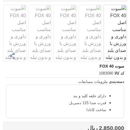
1083
لزومات مسابقات
دارای حلقه کلید و بند
قدرت صدا 115 دسی‌بل
ساخت کانادا
2,8
ریال