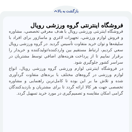
بازگشت به بالا
ه اینترنتی گروه ورزشی رویال
با
ما
 اينترنتی ورزشی رویال با هدف معرفي تخصصي، مشاوره
همراه
وازم ورزشي، تجهيزات لاغري و ماساژور برای افراد با
باشید
 و توان خريد متفاوت تأسيس گرديد. در گروه ورزشی رویال
م، ارتباط مستقيم بين واردكننده/توليدكننده و خريدار را
ماييم تا از پرداخت هزينه‌های اضافي توسط مشتريان در
شور جلوگيري شود.
گاه اینترنتی لوازم ورزشی گروه ورزشی رویال، انواع
رزشی در گروه‌های مختلف با برندهای متفاوت گردآوری
لاش ما بر اين بوده تا كامل‌ترين راهنمایی و مشاوره
ت هر كالا ارائه گردد تا برای مشتريان و بازديدكنندگان
از
كان مقايسه و تصميم‌گيری در مورد خريد تسهیل گردد.
جدیدترین
تخفیف‌ها
باخبر
شوید