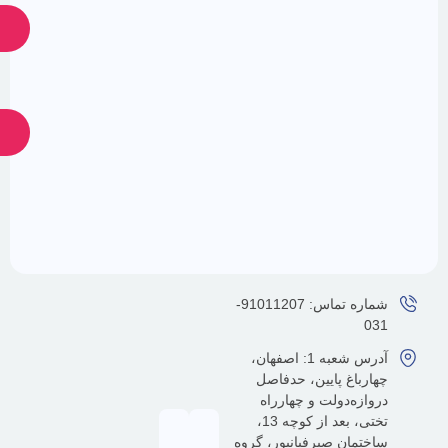
ارسال
ارسال
ضمانت
پشتیبانی
24
اصالت
کالا
ساعته
شماره تماس: 91011207-
آدرس شعبه 1: اصفهان،
رباغ پایین، حدفاصل
ازه‌دولت و چهارراه
تختی، بعد از کوچه 13،
تمان صیرفیانپور، گروه