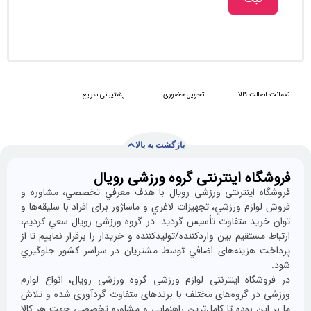
 کالا
تحویل حضوری
پشتیبانی سریع
بازگشت به بالا
ه اینترنتی گروه ورزشی رویال
با
ما
اينترنتی ورزشی رویال با هدف معرفي تخصصي، مشاوره و
همراه
م ورزشي، تجهيزات لاغري و ماساژور برای افراد با سليقه‌ها و
باشید
د متفاوت تأسيس گرديد. در گروه ورزشی رویال سعي كرديم،
قيم بين واردكننده/توليدكننده و خريدار را برقرار نماييم تا از
زينه‌های اضافي توسط مشتريان در سراسر كشور جلوگيري
اه اینترنتی لوازم ورزشی گروه ورزشی رویال، انواع لوازم
 گروه‌های مختلف با برندهای متفاوت گردآوری شده و تلاش
 بوده تا كامل‌ترين راهنمایی و مشاوره تخصصی جهت هر كالا