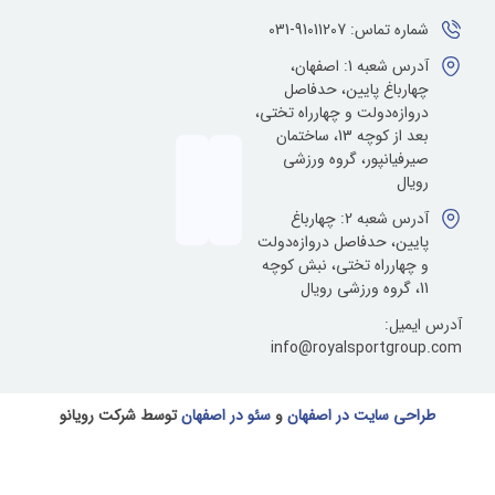
ماس: 91011207-031
آدرس شعبه 1: اصفهان،
باغ پایین، حدفاصل
زه‌دولت و چهارراه تختی،
بعد از کوچه 13، ساختمان
یانپور، گروه ورزشی
ل
آدرس شعبه 2: چهارباغ
ن، حدفاصل دروازه‌دولت
ارراه تختی، نبش کوچه
یل:
info@royalsportgr
ی سایت در اصفهان
و
سئو در اصفهان
توسط شرکت رویانو